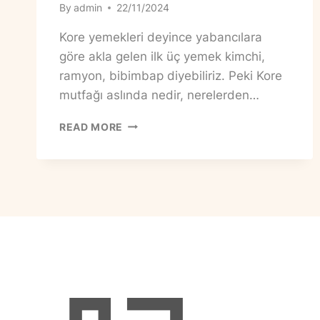
By
admin
22/11/2024
Kore yemekleri deyince yabancılara
göre akla gelen ilk üç yemek kimchi,
ramyon, bibimbap diyebiliriz. Peki Kore
mutfağı aslında nedir, nerelerden…
KORE
READ MORE
YEMEKLERI
HAKKINDA
GENEL
DEGERLENDIRME