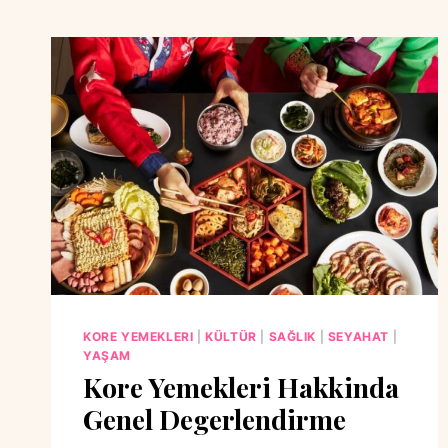
KORE YEMEKLERI
|
KÜLTÜR
|
SAĞLIK
|
SEYAHAT
|
YAŞAM
Kore Yemekleri Hakkinda
Genel Degerlendirme