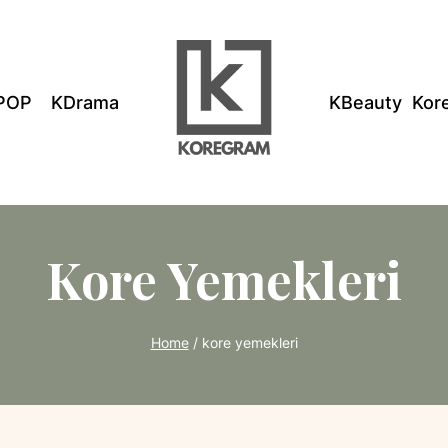
POP
KDrama
KBeauty
Kor
Kore Yemekleri
Home
/
kore yemekleri