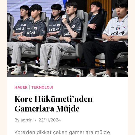
HABER
|
TEKNOLOJI
Kore Hükümeti’nden
Gamerlara Müjde
By
admin
22/11/2024
Kore’den dikkat çeken gamerlara müjde