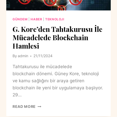
GÜNDEM
|
HABER
|
TEKNOLOJI
G. Kore’den Tahtakurusu İle
Mücadelede Blockchain
Hamlesi
By
admin
21/11/2024
Tahtakurusu ile mücadelede
blockchain dönemi. Güney Kore, teknoloji
ve kamu sağlığını bir araya getiren
blockchain ile yeni bir uygulamaya başlıyor.
29…
G.
READ MORE
KORE’DEN
TAHTAKURUSU