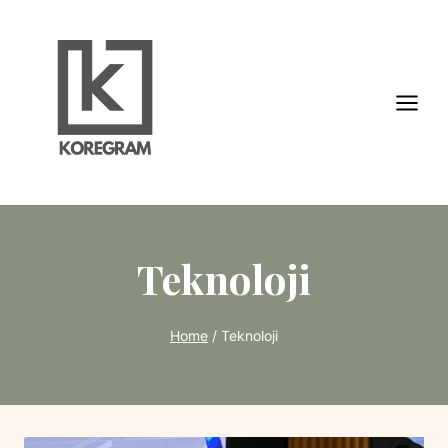
Skip
to
content
Teknoloji
Home
/
Teknoloji