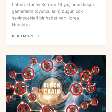
haberi. Güney Kore’de 16 yaşından küçük
gamerların (oyuncuların) bugün çok
sevinecekleri bir haber var: Korea
Herald‘ın…
KORE
READ MORE
HÜKÜMETI’NDEN
GAMERLARA
MÜJDE