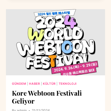
İLE
MÜCADELEDE
BLOCKCHAIN
HAMLESI
GÜNDEM
|
HABER
|
KÜLTÜR
|
TEKNOLOJI
Kore Webtoon Festivali
Geliyor
By
admin
21/11/2024