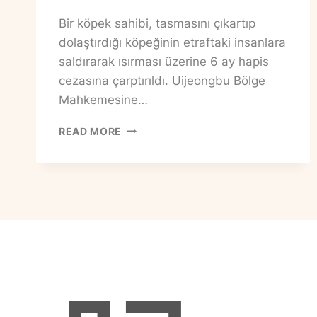
Bir köpek sahibi, tasmasını çıkartıp
dolaştırdığı köpeğinin etraftaki insanlara
saldırarak ısırması üzerine 6 ay hapis
cezasına çarptırıldı. Uijeongbu Bölge
Mahkemesine…
SALDIRGAN
READ MORE
KÖPEKLERIN
SAHIBINE
HAPIS
CEZASI