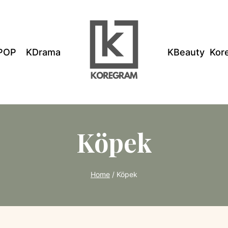
POP
KDrama
KBeauty
Kor
Köpek
Home
/
Köpek