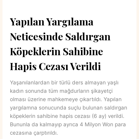
Yapılan Yargılama
Neticesinde Saldırgan
Köpeklerin Sahibine
Hapis Cezası Verildi
Yaşanılanlardan bir türlü ders almayan yaşlı
kadın sonunda tüm mağdurların şikayetçi
olması üzerine mahkemeye çıkartıldı. Yapılan
yargılamna sonucunda suçlu bulunan saldırgan
köpeklerin sahibine hapis cezası (6 ay) verildi.
Bununla da kalmayıp ayrıca 4 Milyon Won para
cezasına çarptırıldı.