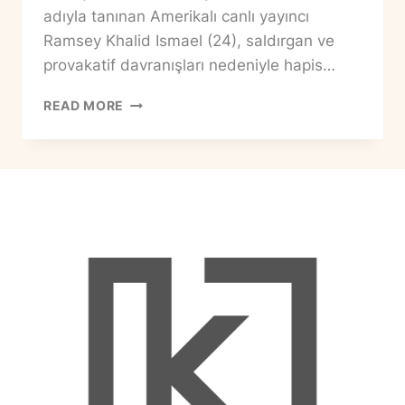
adıyla tanınan Amerikalı canlı yayıncı
Ramsey Khalid Ismael (24), saldırgan ve
provakatif davranışları nedeniyle hapis…
AMERIKALI
READ MORE
YOUTUBER
G.
KORE’DE
GÖZ
ALTINA
ALINDI