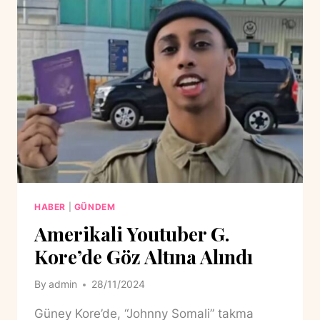
HABER
|
GÜNDEM
Amerikali Youtuber G.
Kore’de Göz Altına Alındı
By
admin
28/11/2024
Güney Kore’de, “Johnny Somali” takma