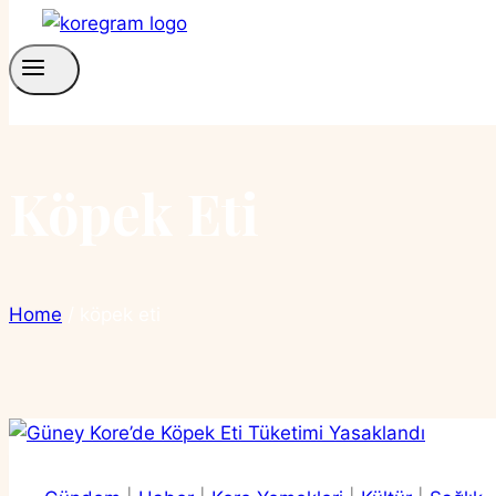
Köpek Eti
Home
/
köpek eti