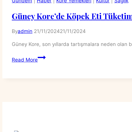
Gündem
|
Haber
|
Kore Yemekleri
|
Kültür
|
Sağlık
Güney Kore’de Köpek Eti Tüketim
By
admin
21/11/2024
21/11/2024
Güney Kore, son yıllarda tartışmalara neden olan bi
Güney
Read More
Kore’de
Köpek
Eti
Tüketimi
Yasaklandı