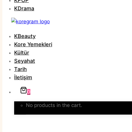
KPOP
KDrama
KBeauty
Kore Yemekleri
Kültür
Seyahat
Tarih
İletişim
0
No products in the cart.