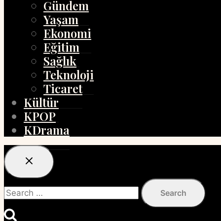
Gündem
Yaşam
Ekonomi
Eğitim
Sağlık
Teknoloji
Ticaret
Kültür
KPOP
KDrama
Search
for: